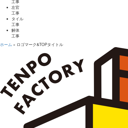
工事
左官
工事
タイル
工事
解体
工事
ホーム
»
ロゴマーク&TOPタイトル