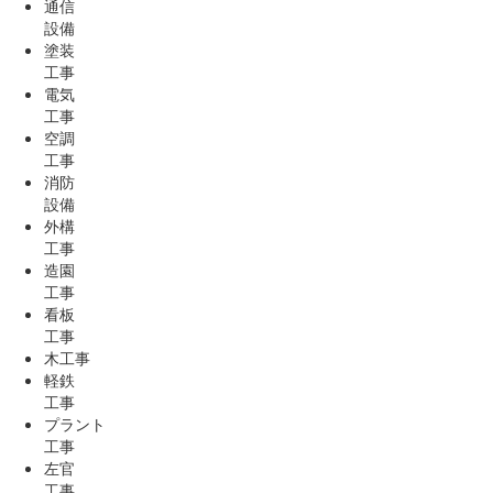
通信
設備
塗装
工事
電気
工事
空調
工事
消防
設備
外構
工事
造園
工事
看板
工事
木工事
軽鉄
工事
プラント
工事
左官
工事